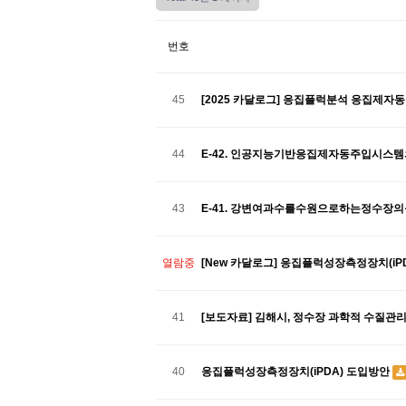
번호
45
[2025 카달로그] 응집플럭분석 응집제자동주
44
E-42. 인공지능기반응집제자동주입시스
43
E-41. 강변여과수를수원으로하는정수장
열람중
[New 카달로그] 응집플럭성장측정장치(iPD
41
[보도자료] 김해시, 정수장 과학적 수질관
40
응집플럭성장측정장치(iPDA) 도입방안