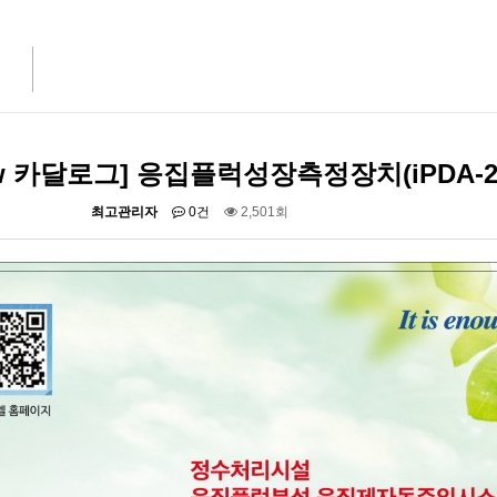
w 카달로그] 응집플럭성장측정장치(iPDA-2
최고관리자
0건
2,501회