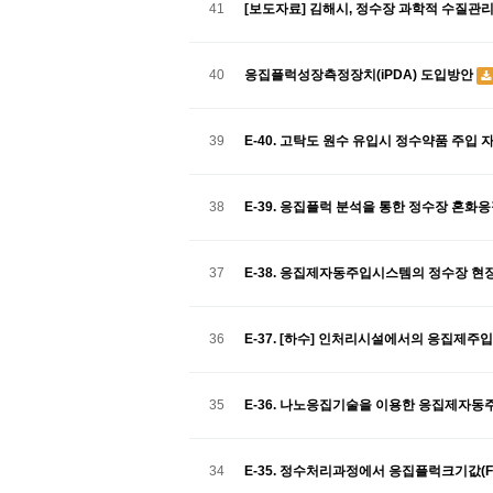
41
[보도자료] 김해시, 정수장 과학적 수질관
40
응집플럭성장측정장치(iPDA) 도입방안
39
E-40. 고탁도 원수 유입시 정수약품 주입
38
E-39. 응집플럭 분석을 통한 정수장 혼
37
E-38. 응집제자동주입시스템의 정수장 현
36
E-37. [하수] 인처리시설에서의 응집제
35
E-36. 나노응집기술을 이용한 응집제자
34
E-35. 정수처리과정에서 응집플럭크기값(F