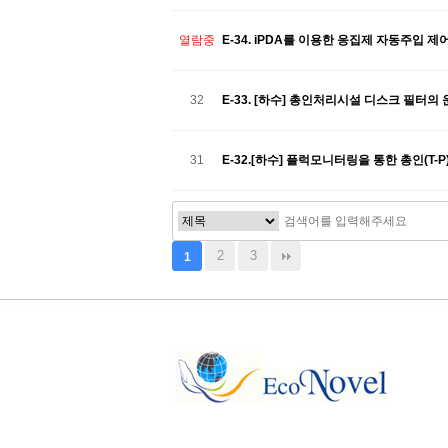
열람중
E-34. iPDA를 이용한 응집제 자동주입 제
32
E-33. [하수] 총인처리시설 디스크 필터
31
E-32.[하수] 플럭모니터링을 통한 총인(
2
3
1