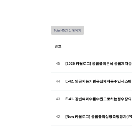
Total 45건
1 페이지
번호
45
[2025 카달로그] 응집플럭분석 응집제자동주
44
E-42. 인공지능기반응집제자동주입시스
43
E-41. 강변여과수를수원으로하는정수장
42
[New 카달로그] 응집플럭성장측정장치(iPD